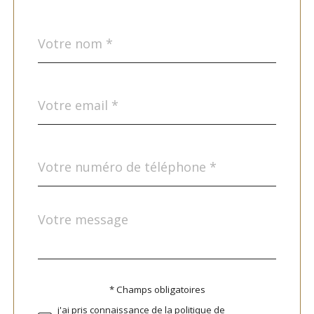
Nom
Fieldset
*
par
défaut
email
*
Téléphone
*
Message
Fieldset
*
par
défaut
* Champs obligatoires
Validation
j'ai pris connaissance de la politique de