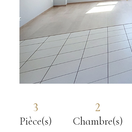
3
2
Pièce(s)
Chambre(s)