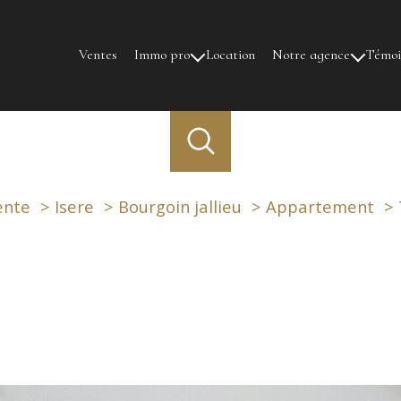
Ventes
Immo pro
Location
Notre agence
Témo
Ventes
Notre équipe
Location
ente
Isere
Bourgoin jallieu
Appartement