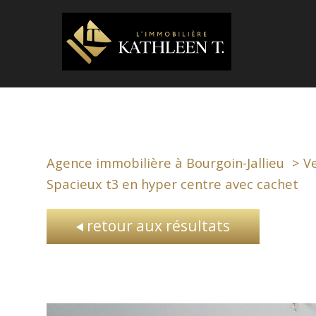
Agence immobilière à Bourgoin-Jallieu
V
Spacieux t3 en hyper centre avec cachet
retour aux résultats