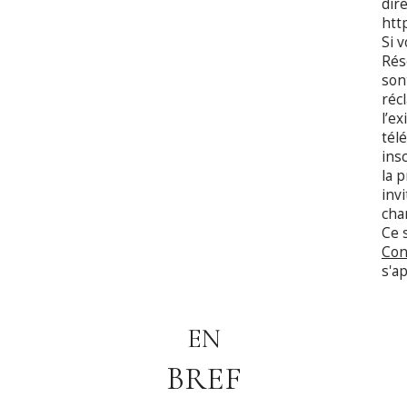
dir
http
Si 
Rés
son
réc
l’e
tél
insc
la 
inv
cha
Ce 
Con
s'a
EN
BREF