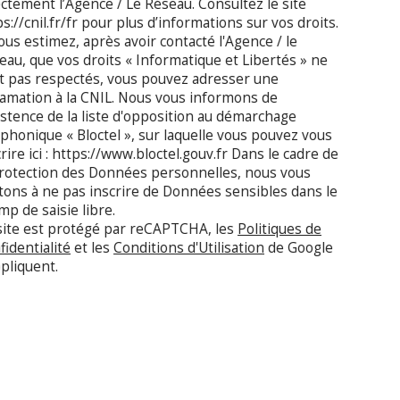
ectement l’Agence / Le Réseau. Consultez le site
s://cnil.fr/fr pour plus d’informations sur vos droits.
vous estimez, après avoir contacté l'Agence / le
eau, que vos droits « Informatique et Libertés » ne
t pas respectés, vous pouvez adresser une
lamation à la CNIL. Nous vous informons de
xistence de la liste d'opposition au démarchage
éphonique « Bloctel », sur laquelle vous pouvez vous
rire ici : https://www.bloctel.gouv.fr Dans le cadre de
protection des Données personnelles, nous vous
itons à ne pas inscrire de Données sensibles dans le
mp de saisie libre.
site est protégé par reCAPTCHA, les
Politiques de
fidentialité
et les
Conditions d'Utilisation
de Google
ppliquent.