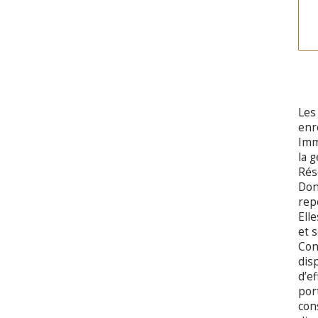
Les
enr
Imm
la 
Rés
Don
rep
Ell
et 
Con
disp
d’e
por
con