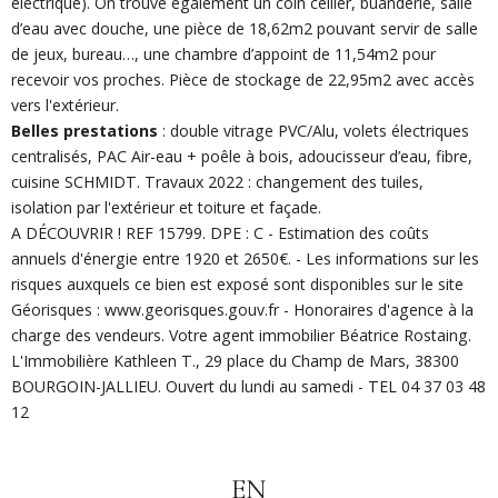
électrique). On trouve également un coin cellier, buanderie, salle
d’eau avec douche, une pièce de 18,62m2 pouvant servir de salle
de jeux, bureau…, une chambre d’appoint de 11,54m2 pour
recevoir vos proches. Pièce de stockage de 22,95m2 avec accès
vers l'extérieur.
Belles prestations
: double vitrage PVC/Alu, volets électriques
centralisés, PAC Air-eau + poêle à bois, adoucisseur d’eau, fibre,
cuisine SCHMIDT. Travaux 2022 : changement des tuiles
,
isolation par l'extérieur et toiture et façade.
A DÉCOUVRIR ! REF 15799. DPE : C - Estimation des coûts
annuels d'énergie entre 1920 et 2650€. - Les informations sur les
risques auxquels ce bien est exposé sont disponibles sur le site
Géorisques : www.georisques.gouv.fr - Honoraires d'agence à la
charge des vendeurs. Votre agent immobilier Béatrice Rostaing.
L'Immobilière Kathleen T., 29 place du Champ de Mars, 38300
BOURGOIN-JALLIEU. Ouvert du lundi au samedi - TEL 04 37 03 48
12
EN