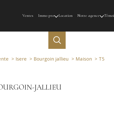
Ventes
Immo pro
Location
Notre agence
Témo
Ventes
Notre équipe
Location
ente
Isere
Bourgoin jallieu
Maison
T5
BOURGOIN-JALLIEU