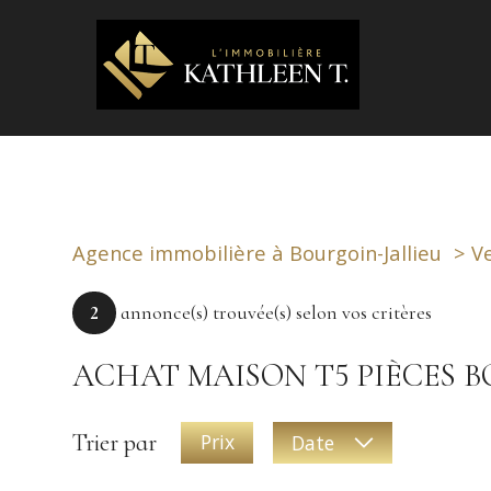
Agence immobilière à Bourgoin-Jallieu
V
2
annonce(s) trouvée(s) selon vos critères
ACHAT MAISON T5 PIÈCES 
Trier par
Prix
Date