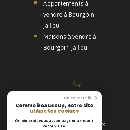
Appartements à
vendre à Bourgoin-
Jallieu
Maisons à vendre à
Bourgoin-Jallieu
Se
connecter
On en reste là
Comme beaucoup, notre site
utilise les cookies
On aimerait vous accompagner pendant
espace propriétaire
votre visite.