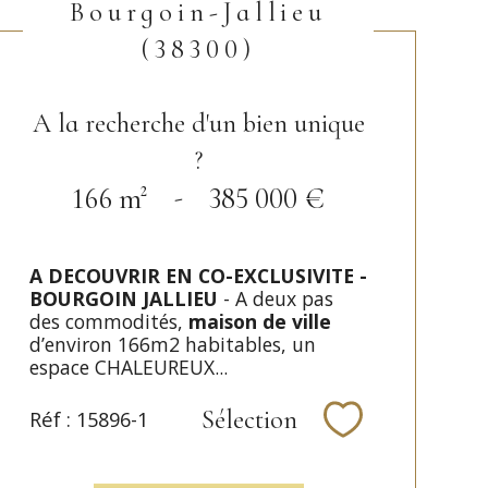
Bourgoin-Jallieu
(38300)
A la recherche d'un bien unique
?
166 m²
-
385 000 €
A DECOUVRIR EN CO-EXCLUSIVITE -
BOURGOIN JALLIEU
- A deux pas
des commodités,
maison de ville
d’environ 166m2 habitables, un
espace CHALEUREUX...
Sélection
Réf : 15896-1
Sélectionner