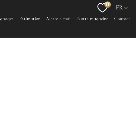
Langu
0
FR
ignages
Estimation
Alerte e-mail
Notre magazine
Contact