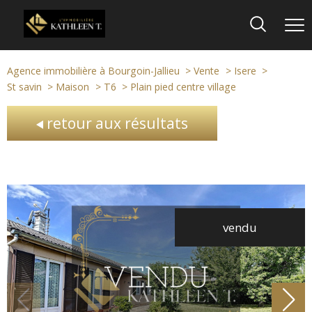
Agence immobilière à Bourgoin-Jallieu
Vente
Isere
St savin
Maison
T6
Plain pied centre village
retour aux résultats
vendu