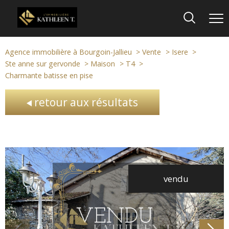
Agence immobilière à Bourgoin-Jallieu
Vente
Isere
Ste anne sur gervonde
Maison
T4
Charmante batisse en pise
retour aux résultats
vendu