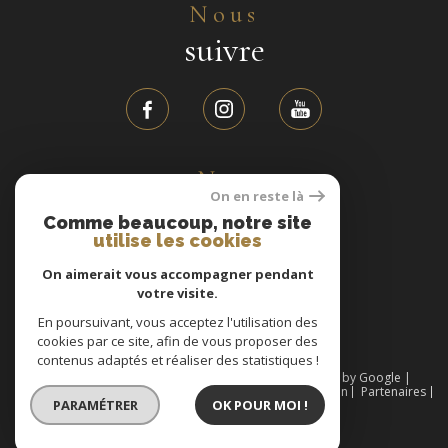
Nous
suivre
Nos
On en reste là
avis clients
Comme beaucoup, notre site
utilise les cookies
On aimerait vous accompagner pendant
31 avis
votre visite.
En poursuivant, vous acceptez l'utilisation des
cookies par ce site, afin de vous proposer des
contenus adaptés et réaliser des statistiques !
© 2026 | Tous droits réservés | Traduction powered by Google |
Nos honoraires
Plan du site
Mentions légales
Admin
Partenaires
PARAMÉTRER
OK POUR MOI !
Politique RGPD
Cookies