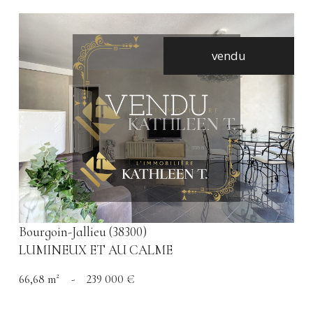
vendu
voir le bien
Bourgoin-Jallieu (38300)
LUMINEUX ET AU CALME
66,68 m²
-
239 000 €