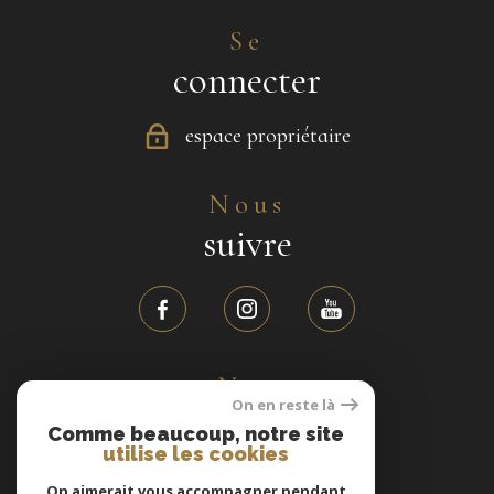
Se
connecter
espace propriétaire
Nous
suivre
Nos
On en reste là
avis clients
Comme beaucoup, notre site
utilise les cookies
On aimerait vous accompagner pendant
31 avis