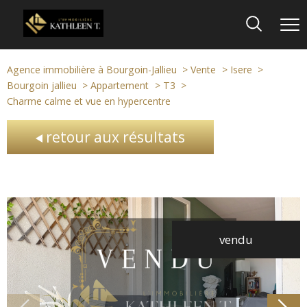
Agence immobilière à Bourgoin-Jallieu
Vente
Isere
Bourgoin jallieu
Appartement
T3
Charme calme et vue en hypercentre
retour aux résultats
vendu