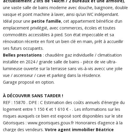
actuellement 2 lits de 140cm / 2 bureaux et une armoire)
,
une vaste salle de bains moderne avec douche, baignoire, double
vasque et point machine à laver, ainsi qu’un WC indépendant.
Idéal pour une
petite famille
, cet appartement bénéficie d’un
emplacement privilégié, avec commerces, écoles et toutes
commodités accessibles à pied. Son état impeccable et sa
rénovation récente en font un bien clé en main, prêt à accueillir
ses futurs occupants.
Belles prestations
: chaudière gaz individuelle / climatisation
installée en 2024 / grande salle de bains - pièce de vie ultra-
lumineuse ouverte sur la terrasse sans vis-à-vis avecc une jolie
vue / ascenseur / cave et parking dans la résidence.
Garage proposé en option.
À DÉCOUVRIR SANS TARDER !
REF : 15870 . DPE : C Estimation des coûts annuels d'énergie du
logement entre 1 150 € et 1 610 € - . Les informations sur les
risques auxquels ce bien est exposé sont disponibles sur le site
Géorisques : www.georisques.gouv.fr Honoraires d’agence à la
charge des vendeurs.
Votre agent immobilier Béatrice