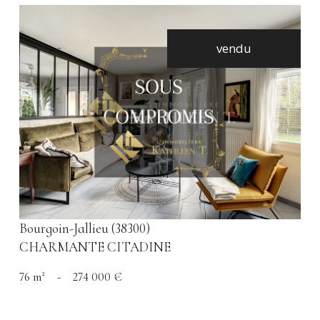
vendu
voir le bien
Bourgoin-Jallieu (38300)
CHARMANTE CITADINE
76 m²
-
274 000 €