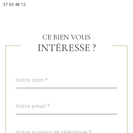
37 03 48 12
CE BIEN VOUS
INTÉRESSE ?
Nom
Fieldset
*
par
défaut
email
*
Téléphone